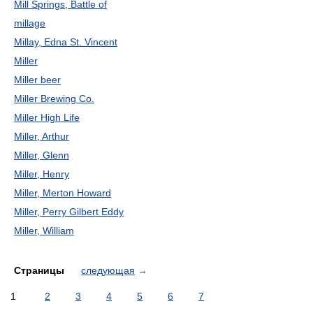
Mill Springs, Battle of
millage
Millay, Edna St. Vincent
Miller
Miller beer
Miller Brewing Co.
Miller High Life
Miller, Arthur
Miller, Glenn
Miller, Henry
Miller, Merton Howard
Miller, Perry Gilbert Eddy
Miller, William
Страницы
следующая
→
1
2
3
4
5
6
7